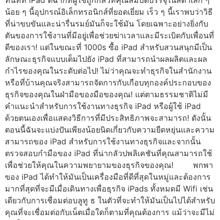
ทันทีที่ iPad ตีฉากที่ผู้ใช้ถูกกลัวที่คุณสมบัติบรรจุในสีดำเล็ก ๆ
น้อย ๆ นี้อุปกรณ์อิเล็กทรอนิกส์ที่ยอดเยี่ยม เร็ว ๆ นี้เราพบว่าวิธี
ที่น่าขบขันและน่ารื่นรมย์มันก็จะใช้มัน โดยเฉพาะอย่างยิ่งกับ
ตันของการใช้งานที่มีอยู่เพื่อช่วยฆ่าเวลาและมีระเบิดกับเพื่อนที่
ดีของเรา! แต่ในขณะที่ 1000s ซื้อ iPad สำหรับสวนสนุกมีเป็น
ลักษณะธุรกิจแบบเต็มไปยัง iPad ที่สามารถนำผลผลิตและผล
กำไรของคุณในระดับต่อไป! ไม่ว่าคุณจะทำธุรกิจในสำนักงาน
หรือที่บ้านคุณจริงสามารถจัดการกับเกือบทุกองค์ประกอบของ
ธุรกิจของคุณในฝ่ามือของมือของคุณ! แต่ตามธรรมชาติไม่มี
คำแนะนำสำหรับการใช้งานทางธุรกิจ iPad หรือผู้ใช้ iPad
ด้วยตนเองเพื่อแสดงวิธีการที่มีประสิทธิภาพจะสามารถ! ดังนั้น
ตอนนี้ฉันจะแบ่งปันเพียงน้อยนิดเกี่ยวกับความยืดหยุ่นและความ
สามารถของ iPad สำหรับการใช้งานทางธุรกิจและจากนั้น
ตรวจสอบกำมือของ iPad ที่น่ากลัวปพลิเคชันที่คุณสามารถใช้
เพื่อช่วยให้คุณในความพยายามของธุรกิจของคุณ! พกพา
ของ iPad ได้ทำให้มันเป็นเครื่องมือที่ดีที่สุดในหมู่และต้องการ
มากที่สุดที่จะมีเมื่อเดินทางเพื่อธุรกิจ iPads ทั้งหมดมี Wifi เช่น
เดียวกับการเชื่อมต่อบลูทู ธ ในตัวที่จะทำให้มันเป็นไปได้สำหรับ
คุณที่จะเชื่อมต่อกับเน็ตเมื่อใดก็ตามที่คุณต้องการ แม้ว่าจะมีไม่