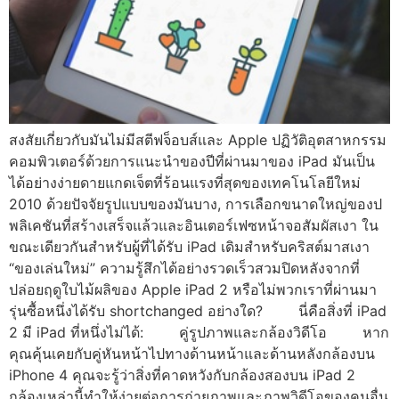
สงสัยเกี่ยวกับมันไม่มีสตีฟจ็อบส์และ Apple ปฏิวัติอุตสาหกรรม
คอมพิวเตอร์ด้วยการแนะนำของปีที่ผ่านมาของ iPad มันเป็น
ได้อย่างง่ายดายแกดเจ็ตที่ร้อนแรงที่สุดของเทคโนโลยีใหม่
2010 ด้วยปัจจัยรูปแบบของมันบาง, การเลือกขนาดใหญ่ของป
พลิเคชันที่สร้างเสร็จแล้วและอินเตอร์เฟซหน้าจอสัมผัสเงา ใน
ขณะเดียวกันสำหรับผู้ที่ได้รับ iPad เดิมสำหรับคริสต์มาสเงา
“ของเล่นใหม่” ความรู้สึกได้อย่างรวดเร็วสวมปิดหลังจากที่
ปล่อยฤดูใบไม้ผลิของ Apple iPad 2 หรือไม่พวกเราที่ผ่านมา
รุ่นซื้อหนึ่งได้รับ shortchanged อย่างใด? นี่คือสิ่งที่ iPad
2 มี iPad ที่หนึ่งไม่ได้: คู่รูปภาพและกล้องวิดีโอ หาก
คุณคุ้นเคยกับคู่หันหน้าไปทางด้านหน้าและด้านหลังกล้องบน
iPhone 4 คุณจะรู้ว่าสิ่งที่คาดหวังกับกล้องสองบน iPad 2
กล้องเหล่านี้ทำให้ง่ายต่อการถ่ายภาพและภาพวิดีโอของคนอื่น