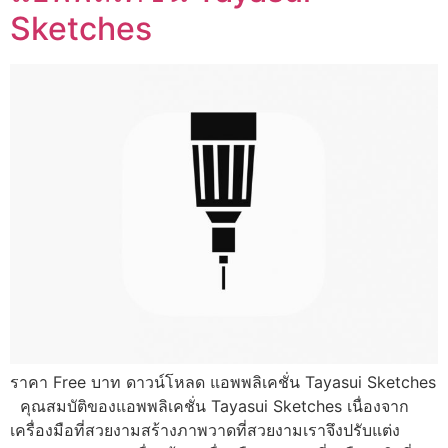
Sketches
ราคา Free บาท ดาวน์โหลด แอพพลิเคชั่น Tayasui Sketches
คุณสมบัติของแอพพลิเคชั่น Tayasui Sketches เนื่องจาก
เครื่องมือที่สวยงามสร้างภาพวาดที่สวยงามเราจึงปรับแต่ง