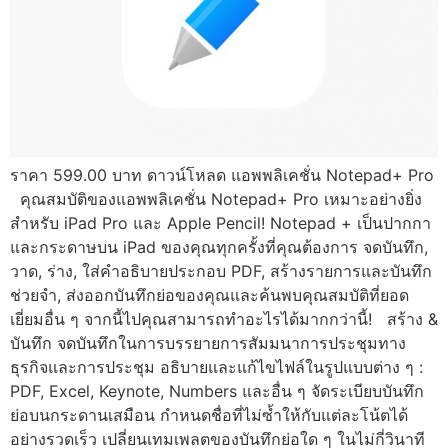
ราคา 599.00 บาท ดาวน์โหลด แอพพลิเคชั่น Notepad+ Pro
คุณสมบัติของแอพพลิเคชั่น Notepad+ Pro เหมาะอย่างยิ่ง
สำหรับ iPad Pro และ Apple Pencil! Notepad + เป็นปากกา
และกระดาษบน iPad ของคุณทุกครั้งที่คุณต้องการ จดบันทึก,
วาด, ร่าง, ใส่คำอธิบายประกอบ PDF, สร้างรายการและบันทึก
ช่วยจำ, ส่งออกบันทึกย่อของคุณและค้นพบคุณสมบัติที่ยอด
เยี่ยมอื่น ๆ จากนี้ไปคุณสามารถทำอะไรได้มากกว่านี้! สร้าง &
บันทึก จดบันทึกในการบรรยายการสัมมนาการประชุมทาง
ธุรกิจและการประชุม อธิบายและแก้ไขไฟล์ในรูปแบบต่าง ๆ :
PDF, Excel, Keynote, Numbers และอื่น ๆ จัดระเบียบบันทึก
ย่อบนกระดานเสมือน กำหนดชื่อที่ไม่ซ้ำให้กับแต่ละโน้ตได้
อย่างรวดเร็ว เปลี่ยนเทมเพลตของบันทึกย่อใด ๆ ในไม่กี่วินาที