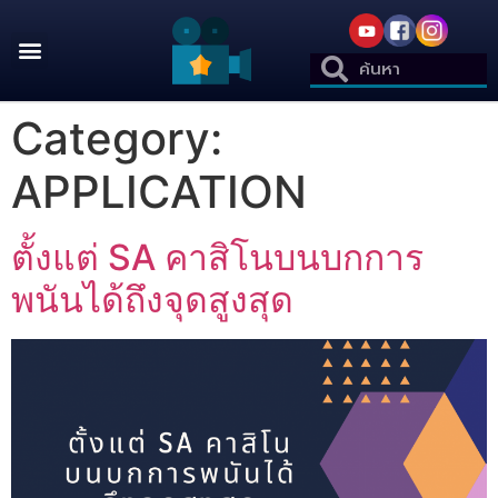
Category:
APPLICATION
ตั้งแต่ SA คาสิโนบนบกการ
พนันได้ถึงจุดสูงสุด