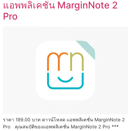
แอพพลิเคชั่น MarginNote 2
Pro
ราคา 199.00 บาท ดาวน์โหลด แอพพลิเคชั่น MarginNote 2
Pro คุณสมบัติของแอพพลิเคชั่น MarginNote 2 Pro ***