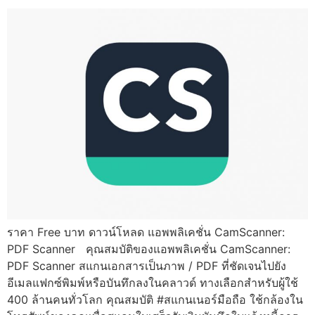
ราคา Free บาท ดาวน์โหลด แอพพลิเคชั่น CamScanner:
PDF Scanner คุณสมบัติของแอพพลิเคชั่น CamScanner:
PDF Scanner สแกนเอกสารเป็นภาพ / PDF ที่ชัดเจนไปยัง
อีเมลแฟกซ์พิมพ์หรือบันทึกลงในคลาวด์ ทางเลือกสำหรับผู้ใช้
400 ล้านคนทั่วโลก คุณสมบัติ #สแกนเนอร์มือถือ ใช้กล้องใน