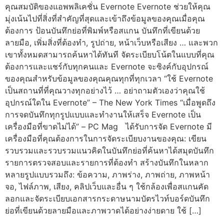
คุณสมบัติของแอพพลิเคชั่น Evernote Evernote ช่วยให้คุณ
มุ่งเน้นไปที่สิ่งที่สำคัญที่สุดและเข้าถึงข้อมูลของคุณเมื่อคุณ
ต้องการ ป้อนบันทึกย่อที่พิมพ์หรือสแกน บันทึกที่เขียนด้วย
ลายมือ, เพิ่มสิ่งที่ต้องทำ, รูปถ่าย, หน้าเว็บหรือเสียง … และพวก
เขาทั้งหมดสามารถค้นหาได้ทันที จัดระเบียบโน้ตในแบบที่คุณ
ต้องการและแชร์กับทุกคนและ Evernote จะซิงค์กับอุปกรณ์
ของคุณสำหรับข้อมูลของคุณคุณทุกที่ทุกเวลา “ใช้ Evernote
เป็นสถานที่ที่คุณวางทุกอย่างไว้ … อย่าถามตัวเองว่าคุณใช้
อุปกรณ์ใดใน Evernote” – The New York Times “เมื่อพูดถึง
การจดบันทึกทุกรูปแบบและทำงานให้เสร็จ Evernote เป็น
เครื่องมือที่ขาดไม่ได้” – PC Mag ได้รับการจัด Evernote มี
เครื่องมือที่คุณต้องการในการจัดระเบียบงานของคุณ: เขียน
รวบรวมและรวบรวมแนวคิดในบันทึกย่อที่ค้นหาได้สมุดบันทึก
รายการตรวจสอบและรายการที่ต้องทำ สร้างบันทึกในหลาก
หลายรูปแบบรวมถึง: ข้อความ, ภาพร่าง, ภาพถ่าย, ภาพหน้า
จอ, ไฟล์ภาพ, เสียง, คลิปเว็บและอื่น ๆ ใช้กล้องเพื่อสแกนคัด
ลอกและจัดระเบียบเอกสารกระดาษนามบัตรไวท์บอร์ดบันทึก
ย่อที่เขียนด้วยลายมือและภาพวาดได้อย่างง่ายดาย ใช้ […]